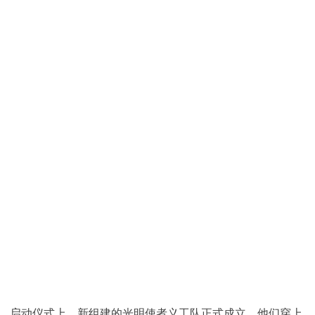
 启动仪式上，新组建的光明使者义工队正式成立。他们穿上