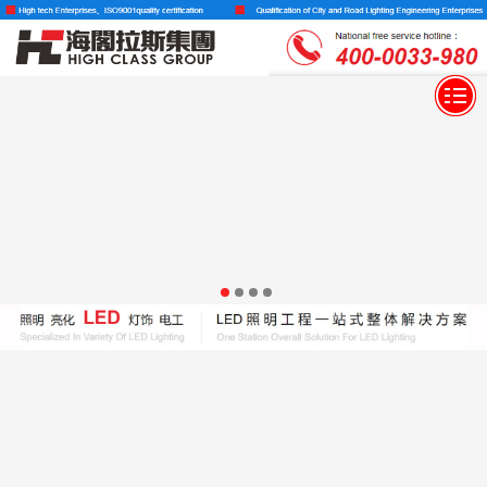
户外照明
投光灯
太阳能灯
洗墙灯
MORE