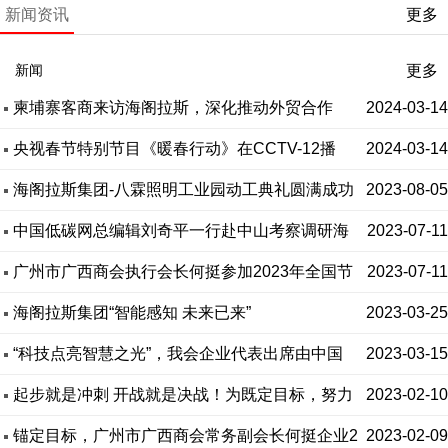
新闻资讯
更多
news
更多
新闻
柬埔寨客商来访海阁拉斯，深化推动外贸合作
2024-03-14
央视春节特别节目《暖春行动》在CCTV-12播
2024-03-14
出！广州市广西商会执行会长海阁拉斯何挺企业
海阁拉斯集团-八霖照明工业园动工典礼圆满成功
2023-08-05
为“七一勋章”魏德友老人安装物联网太阳能路灯
中国低碳网总编辑刘奇平一行赴中山考察调研海
2023-07-11
阁拉斯集团
广州市广西商会执行会长何挺参加2023年全国节
2023-07-11
能宣传周启动仪式
海阁拉斯集团“智能感知 未来已来”
2023-03-25
“科技点亮智慧之光”，我会企业代表出席由中国
2023-03-15
灯饰报举办的2022第十六届中国照明灯饰行业年度
起步就是冲刺 开战就是决战！为既定目标，努力
2023-02-10
风云榜颁奖典礼
奋进！
锚定目标，广州市广西商会常务副会长何挺企业2
2023-02-09