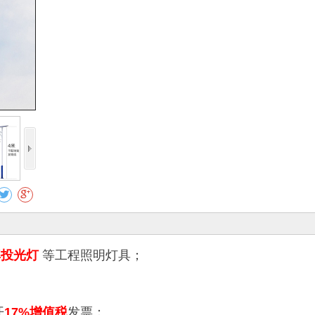
收藏
率投光灯
等工程照明灯具；
开
17%增值税
发票；