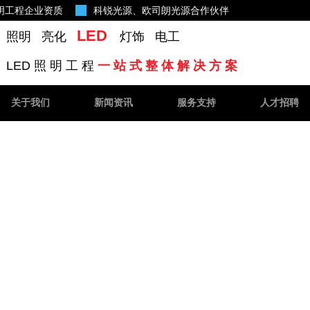
明工程企业资质
科锐光源
、欧司朗光源合作伙伴
LED
照明 亮化
灯饰 电工
LED 照 明 工 程
一 站 式 整 体 解 决 方 案
关于我们
新闻资讯
服务支持
人才招聘