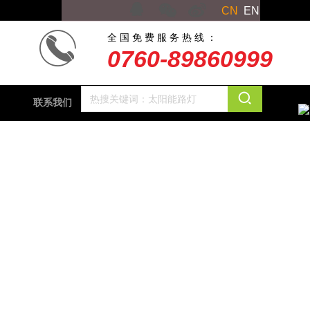
CN
EN
全 国 免 费 服 务 热 线 ：
0760-89860999
联系我们
×