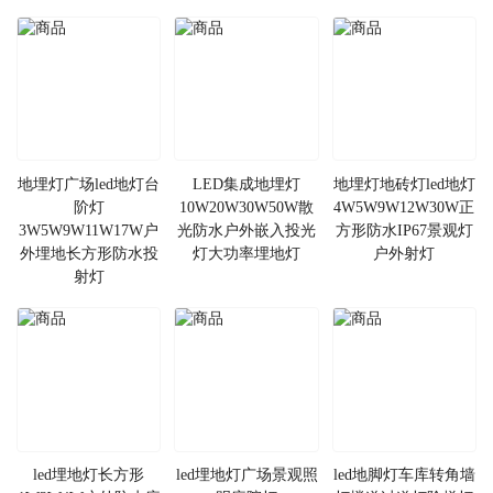
地埋灯广场led地灯台
LED集成地埋灯
地埋灯地砖灯led地灯
阶灯
10W20W30W50W散
4W5W9W12W30W正
3W5W9W11W17W户
光防水户外嵌入投光
方形防水IP67景观灯
外埋地长方形防水投
灯大功率埋地灯
户外射灯
射灯
led埋地灯长方形
led埋地灯广场景观照
led地脚灯车库转角墙