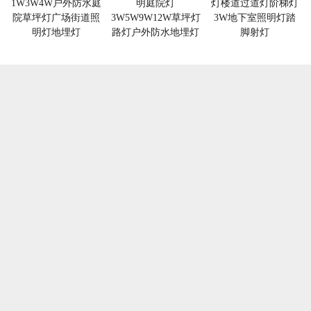
1W3W4W户外防水庭
明庭院灯
灯楼道过道灯阶梯灯
院草坪灯广场街道照
3W5W9W12W草坪灯
3W地下室照明灯踏
明灯地埋灯
路灯户外防水地埋灯
脚射灯