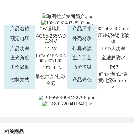
产品名称
5W埋地灯
产品尺寸
Φ150×H80mm
压铸铝+钢化玻
AC85-265V/D
额定电压
外壳材质
C24V
璃
产品功率
5*1W
灯具光源
LED大功率
15°/25°/30°/45°/
发光角度
生产工艺
全灌胶防水
60°/90°/120°
工作温度
防护等级
IP67
-40℃-45℃
红/绿/蓝/白/金
单色常亮/七彩/
控制方式
产品光色
黄/七彩/dmx51
全彩
2
相关商品